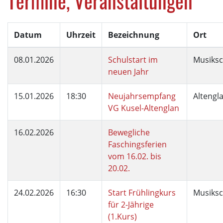
Termine, Veranstaltungen
Datum
Uhrzeit
Bezeichnung
Ort
08.01.2026
Schulstart im
Musiksc
neuen Jahr
15.01.2026
18:30
Neujahrsempfang
Altengl
VG Kusel-Altenglan
16.02.2026
Bewegliche
Faschingsferien
vom 16.02. bis
20.02.
24.02.2026
16:30
Start Frühlingkurs
Musiksc
für 2-Jährige
(1.Kurs)