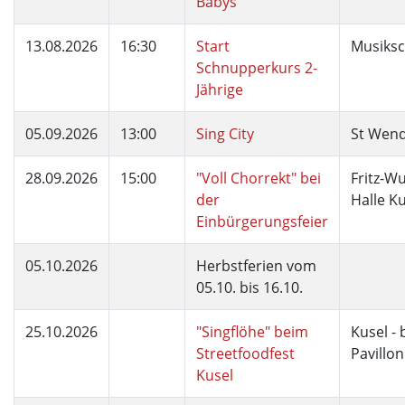
Babys
13.08.2026
16:30
Start
Musiksc
Schnupperkurs 2-
Jährige
05.09.2026
13:00
Sing City
St Wend
28.09.2026
15:00
"Voll Chorrekt" bei
Fritz-W
der
Halle K
Einbürgerungsfeier
05.10.2026
Herbstferien vom
05.10. bis 16.10.
25.10.2026
"Singflöhe" beim
Kusel - 
Streetfoodfest
Pavillon
Kusel