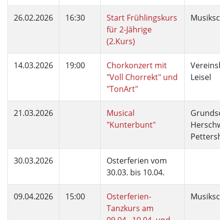
26.02.2026
16:30
Start Frühlingskurs
Musiksc
für 2-Jährige
(2.Kurs)
14.03.2026
19:00
Chorkonzert mit
Vereins
"Voll Chorrekt" und
Leisel
"TonArt"
21.03.2026
Musical
Grunds
"Kunterbunt"
Herschw
Petters
30.03.2026
Osterferien vom
30.03. bis 10.04.
09.04.2026
15:00
Osterferien-
Musiksc
Tanzkurs am