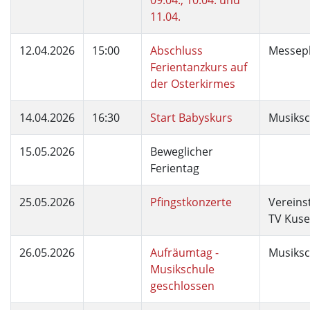
09.04., 10.04. und
11.04.
12.04.2026
15:00
Abschluss
Messepl
Ferientanzkurs auf
der Osterkirmes
14.04.2026
16:30
Start Babyskurs
Musiksc
15.05.2026
Beweglicher
Ferientag
25.05.2026
Pfingstkonzerte
Vereins
TV Kuse
26.05.2026
Aufräumtag -
Musiksc
Musikschule
geschlossen